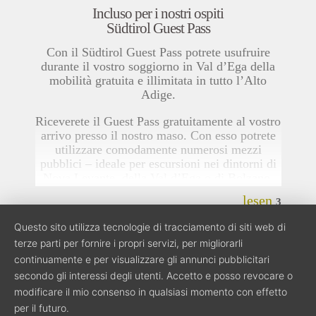
Incluso per i nostri ospiti
Südtirol Guest Pass
Con il Südtirol Guest Pass potrete usufruire
durante il vostro soggiorno in Val d’Ega della
mobilità gratuita e illimitata in tutto l’Alto
Adige.
Riceverete il Guest Pass gratuitamente al vostro
arrivo presso il nostro maso. Con esso potrete
utilizzare comodamente numerosi mezzi
pubblici – ideale per escursioni nei dintorni di
Nova Levante, della Val d’Ega o di Bolzano.
lesen
3
Su richiesta, saremo lieti di venirvi a prendere e
accompagnarvi alla stazione degli autobus più
Questo sito utilizza tecnologie di tracciamento di siti web di
vicina per il vostro arrivo e la vostra partenza.
terze parti per fornire i propri servizi, per migliorarli
Leggi i dettagli…
continuamente e per visualizzare gli annunci pubblicitari
secondo gli interessi degli utenti. Accetto e posso revocare o
Come arrivare/mappa
modificare il mio consenso in qualsiasi momento con effetto
Eventi
per il futuro.