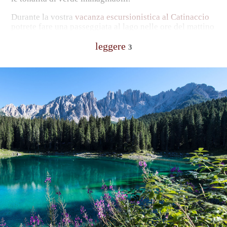
Durante la vostra
vacanza escursionistica al Catinaccio
potrete fare una passeggiata al lago nelle ore del mattino
o in serata. Sono i momenti più belli della giornata,
leggere
quando nell’acqua cristallina si riflettono le cime dei
3
monti circostanti creando un’atmosfera davvero
romantica.
Nel
centro visitatori
sulle rive del Lago di Carezza
potrete conoscere tutto sulla flora e fauna delle Dolomiti
e immergervi nella
mondo dei miti e delle leggende
. Da
sempre i picchi caratteristici del Catinaccio hanno
ispirato numerose leggende, di cui la più famosa è la
leggenda di Re Laurino
.