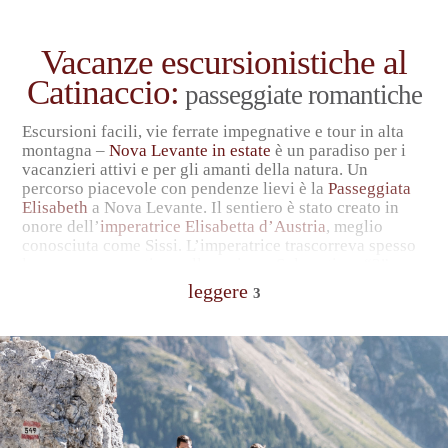
Vacanze escursionistiche al
Catinaccio:
passeggiate romantiche
Escursioni facili, vie ferrate impegnative e tour in alta
montagna –
Nova Levante in estate
è un paradiso per i
vacanzieri attivi e per gli amanti della natura. Un
percorso piacevole con pendenze lievi è la
Passeggiata
Elisabeth
a Nova Levante. Il sentiero è stato creato in
onore dell’
imperatrice Elisabetta d’Austria
, meglio
conosciuta come Sissi. L’imperatrice trascorreva spesso
le sue vacanze estive nella regione. Sul sentiero “3”
potrete raggiungere il monumento dell’imperatrice e la
leggere
3
passeggiata inizia sul sentiero “6/9”.
Castel Cornedo
, il santuario di Pietralba e il
Museo
contadino di Collepietra
sono altre mete escursionistiche
interessanti nei dintorni di Nova Levante. A circa cinque
chilometri di distanza, l’osservatorio astronomico vi
invita ogni giovedì a una visita guidata affascinante.