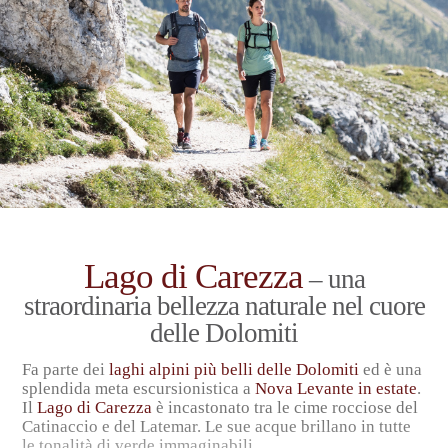
Un’escursione varia con
splendide vedute
porta da Nova
Levante a Karhöfen. Lungo il percorso passerete i masi
Geigerhof e Schanghof e la segheria Latemar. Un
paesaggio idilliaco
vi aspetta durante la discesa verso la
Valle di Ega.
Saremo inoltre lieti di proporvi
escursioni guidate
,
visite
alle malghe
e
visite culturali
nei dintorni. Su richiesta
mettiamo anche volentieri a vostra disposizione
bastoncini da trekking, ramponcin
i e
zaini
da escursione
per le vostre gite in Val d’Ega.
Lago di Carezza
– una
straordinaria bellezza naturale nel cuore
delle Dolomiti
Fa parte dei
laghi alpini più belli delle Dolomiti
ed è una
splendida meta escursionistica a
Nova Levante in estate
.
Il
Lago di Carezza
è incastonato tra le cime rocciose del
Catinaccio e del Latemar. Le sue acque brillano in tutte
le tonalità di verde immaginabili.