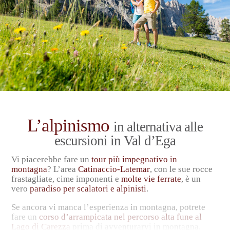
L’alpinismo
in alternativa alle
escursioni in Val d’Ega
Vi piacerebbe fare un
tour più impegnativo in
montagna
? L’area
Catinaccio-Latemar
, con le sue rocce
frastagliate, cime imponenti e
molte vie ferrate
, è un
vero
paradiso per scalatori e alpinisti
.
Se ancora vi manca l’esperienza in montagna, potrete
fare un
corso d’arrampicata nel percorso alta fune al
Lago di Carezza
prima di avventurarvi in montagna.