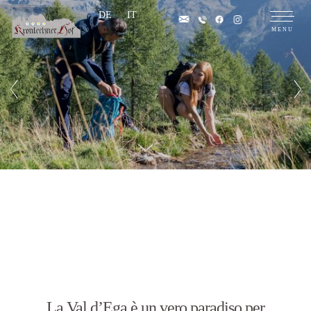
DE
IT
La Val d’Ega è un vero paradiso per