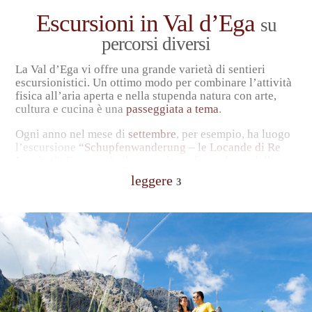
Escursioni in Val d’Ega
su
percorsi diversi
La Val d’Ega vi offre una grande varietà di sentieri
escursionistici. Un ottimo modo per combinare l’attività
fisica all’aria aperta e nella stupenda natura con arte,
cultura e cucina è una
passeggiata a tema
.
Ogni anno nel mese di
settembre
, per esempio, ha luogo
l’escursione
“Schupfenwanderung – le Locande di Re
Laurino”
. Fate una bella camminata fino ad una delle
locande partecipanti e gustatevi le
specialità culinarie
leggere
3
della Val d’Ega
– inoltre potrete conoscere un
mestiere
tradizionale
.
Sul
Percorso Agatha Christie
seguirete le orme della
celebre autrice e del suo capolavoro “Poirot e i quattro”
attraverso l’
area Catinaccio-Latemar
.
Da Collepietra un
sentiero a misura di famiglia
vi
conduce ad uno straordinario monumento naturale: le
piramidi di terra di Collepietra
.