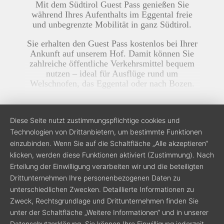
Mit dem Südtirol Guest Pass genießen Sie
während Ihres Aufenthalts im Eggental freie
und unbegrenzte Mobilität in ganz Südtirol.
Sie erhalten den Guest Pass kostenlos bei Ihrer
Ankunft auf unserem Hof. Damit können Sie
zahlreiche öffentliche Verkehrsmittel bequem
nutzen – ideal für Ausflüge rund um
Welschnofen, das Eggental oder nach Bozen.
Auf Wunsch holen wir Sie bei Ihrer An- und
lesen
3
Abreise bequem an der nächstgelegenen
Diese Seite nutzt zustimmungspflichtige cookies und
Busstation ab.
Technologien von Drittanbietern, um bestimmte Funktionen
Details lesen...
einzubinden. Wenn Sie auf die Schaltfläche „Alle akzeptieren“
klicken, werden diese Funktionen aktiviert (Zustimmung). Nach
Anfahrt/Karte
Erteilung der Einwilligung verarbeiten wir und die beteiligten
Veranstaltungen
Drittunternehmen Ihre personenbezogenen Daten zu
unterschiedlichen Zwecken. Detaillierte Informationen zu
Bewertungen
Zweck, Rechtsgrundlage und Drittunternehmen finden Sie
Bildergalerie
unter der Schaltfläche „Weitere Informationen“ und in unserer
Wetter
Datenschutzerklärung. Sie können Ihre Einwilligung jederzeit