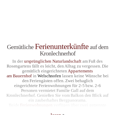
Ferienunterkünfte
Gemütliche
auf dem
Kronlechnerhof
In der
ursprünglichen Naturlandschaft
am Fuß des
Rosengartens fällt es leicht, den Alltag zu vergessen. Die
gemütlich eingerichteten
Appartements
am
Bauernhof
in
Welschnofen
lassen keine Wünsche bei
den Feriengästen offen. Zwei behaglich
eingerichtete Ferienwohnungen für 2-5 bzw. 2-6
Personen vermietet Familie Gall auf dem
Kronlechnerhof. Genießen Sie vom Balkon den Blick auf
ein zauberhaftes Bergpanorama.
Beide
Ferienwohnungen
verfügen über zwei getrennte
Schlafzimmer. Sie sind mit heimischem Holz
lesen
ausgestattet. Dieses Naturmaterial strahlt eine wohlige