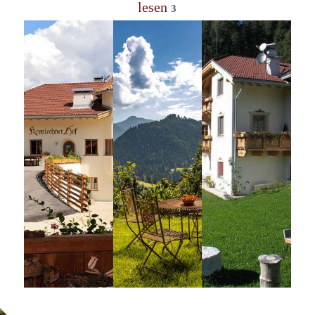
lesen
auch einen Trinkwassersprudler, die unsere Gäste
3
ebenfalls gerne nutzen können, da wir ein gutes
Leitungswasser haben.
Der Raum ist zusätzlich noch mit einem großen Tisch
ausgestattet, der sich perfekt für Verkostungen oder
ein gemütliches Beisammensein eignet. Außerdem
steht ein WC zur Verfügung.
Der lesefreudige Gast findet dort sicherlich auch ein
interessantes Buch, das er sich gerne ausleihen kann.
Für die Kleinen steht eine
Spielecke
mit
Tischgarnitur bereit. Jugendliche finden dort ein
Tischkegelspiel, ein Lochbillardspiel sowie
Spielkarten und Gemeinschaftsspiele.