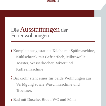
3
Behaglichkeit aus und sorgt für ein gemütliches
Ambiente.
Erholsamer Schlaf garantiert!
Unsere Schlafräume aus Zirbelholz sind wahre
Ausstattungen
Die
der
Wohlfühloasen. Das Zirbelholz mit seinem
Ferienwohnungen
unverkennbaren harzigen Duft aus heimischen Wäldern
wird Ihre Sinne verzaubern. Besonders die Betten aus
Zirbelholz versprechen Entspannung und tiefen
erholsamen Schlaf, also Erholung für Körper und Geist.
Komplett ausgestattete Küche mit Spülmaschine,
Kühlschrank mit Gefrierfach, Mikrowelle,
Toaster, Wasserkocher, Mixer und
Kaffeemaschine
Backrohr steht eines für beide Wohnungen zur
Verfügung sowie Waschmaschine und
Trockner.
Bad mit Dusche, Bidet, WC und Föhn